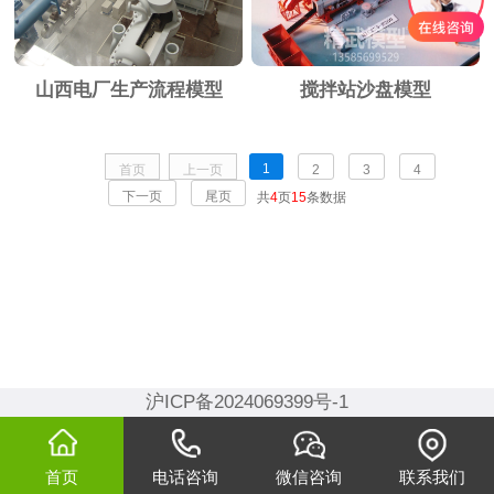
山西电厂生产流程模型
搅拌站沙盘模型
1
首页
上一页
2
3
4
下一页
尾页
共
4
页
15
条数据
沪ICP备2024069399号-1
首页
电话咨询
微信咨询
联系我们