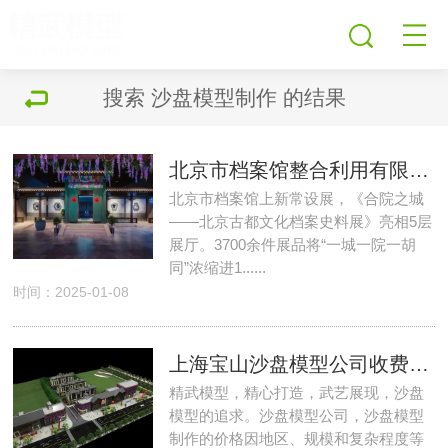
搜索
沙盘模型制作
的结果
北京市档案馆整合利用有限资源制作沙盘模型复原五十年代初北京城的原貌
北京市档案馆上新常设展，《合院之城
——北京古都文化档案史料展》亮相5层
展厅。3700余件展品将“一城一院一胡
同”浓缩进1......
时间：2025-01-08
上海宝山沙盘模型公司收费标准
精武模型，精心打造，武艺展现，沙盘
模型的追求。沙盘模型公司，沙盘模型
制作的价格因地区、规模和复杂程度等