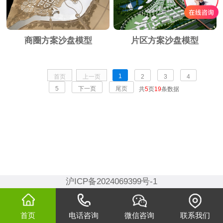
商圈方案沙盘模型
片区方案沙盘模型
1
首页
上一页
2
3
4
5
下一页
尾页
共
5
页
19
条数据
沪ICP备2024069399号-1
首页
电话咨询
微信咨询
联系我们