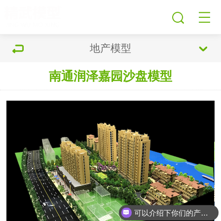
地产模型
南通润泽嘉园沙盘模型
可以介绍下你们的产品么