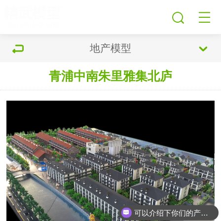
地产模型
青浦中南朱里雅集北庐
可以介绍下你们的产品么