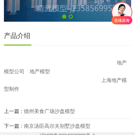
产品介绍
南京世贸外滩新城沙盘模型模型是上海精武模型科技有
限公司为客户精心制作，定制沙盘模型，了解更多
地产
模型公司
，
地产模型
的制作工艺，材料，模型制作周期
等详细细节，可与模型制作公司来电洽谈。
上海地产模
型制作
就找精武模型公司。
上一篇 :
德州美食广场沙盘模型
下一篇 :
南京汤臣高尔夫别墅沙盘模型