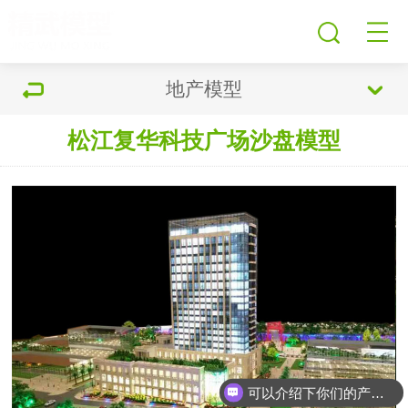
地产模型
松江复华科技广场沙盘模型
可以介绍下你们的产品么