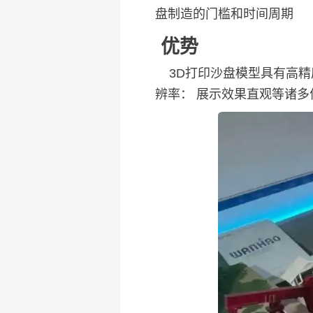
盘制造的门槛和时间周期
优势
‌
3D打印沙盘模型
具有
高精
辨率‌： ‌展示效果直观等诸