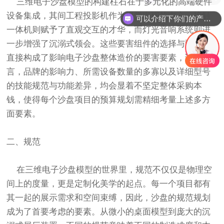
三维电子沙盘
模型
的构建柱石在于多元化的高端硬件
设备集成，其间工程投影机作为视觉出现的中心，接触
可以介绍下你们的产品么
一体机则赋予了直观交互的才华，而灯光音响系统则进
一步增强了沉溺式领会。这些要害组件的选择与配备，
直接构成了影响电子沙盘整体造价的要害要素，详细而
言，品牌的影响力、所需设备数量的多寡以及详细型号
的技能规范与功能差异，均会显着不坚定整体采购本
钱，使得每个沙盘项目的预算规划需精细考量上述多方
面要素。
二、规范
在三维电子
沙盘模型
的世界里，规范不仅仅是物理空
间上的度量，更是定制化美学的起点。每一个项目都有
其一起的展示需求和空间束缚，因此，沙盘的规范规划
成为了首要考虑的要素。从微小的桌面模型到庞大的沉